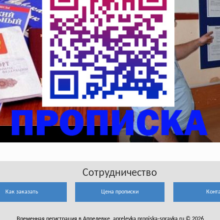
Сотрудничество
Как заказать
Цена прописки
Конт
Временная регистрация в Апрелевке. aprelevka.propiska-spravka.ru © 2026