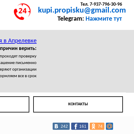
Тел. 7-937-796-30-96
kupi.propisku@gmail.com
Telegram:
Нажмите тут
я в Апрелевке
 причин верить:
 проходят проверку
лашение письменно
еряют организации
рмляем все в срок
КОНТАКТЫ
242
161
74